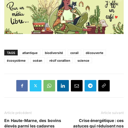
TAGS
atlantique
biodiversité
corail
découverte
écosystème
océan
récif corallien
science
Article précédent
Article suivant
En Haute-Marne, des bovins
Crise énergétique : ces
élevés parmi les cadavres
astuces qui réduisent nos