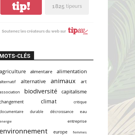
tip!
1 825
tipeurs
Soutenez les créateurs du web sur
MOTS-CLÉS
agriculture
alimentation
alimentaire
animaux
alternative
art
alternatif
biodiversité
capitalisme
association
climat
changement
critique
documentaire
durable
décroissance
eau
entreprise
energie
environnement
europe
femmes