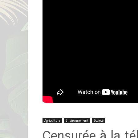
Agriculture
Environnement
Société
Censurée à la té