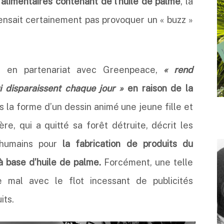
 alimentaires contenant de l’huile de palme
, la
ensait certainement pas provoquer un « buzz »
ée en partenariat avec Greenpeace,
« rend
disparaissent chaque jour »
en raison de la
 la forme d’un dessin animé une jeune fille et
re, qui a quitté sa forêt détruite, décrit les
 humains pour
la fabrication de produits du
à base d’huile de palme.
Forcément, une telle
e mal avec le flot incessant de publicités
its.