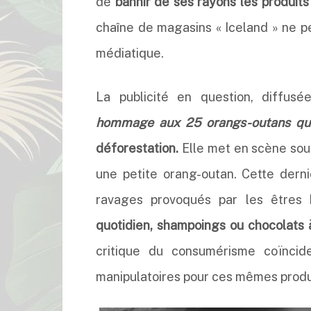
de
bannir de ses rayons les produits
chaîne de magasins « Iceland » ne p
médiatique.
La publicité en question, diffus
hommage aux 25 orangs-outans qui 
déforestation.
Elle met en scène sous
une petite orang-outan. Cette derniè
ravages provoqués par les êtres
quotidien, shampoings ou chocolats 
critique du consumérisme coïncid
manipulatoires pour ces mêmes produ