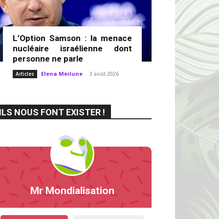
L’Option Samson : la menace
nucléaire israélienne dont
personne ne parle
Elena Meilune
-
3 août 2026
Articles
ILS NOUS FONT EXISTER !
Mr Mondialisation