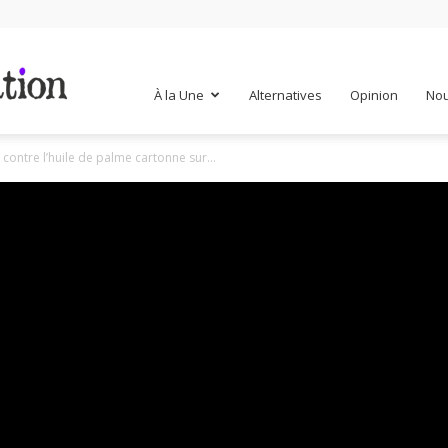
Mr
À la Une
Alternatives
Opinion
Nou
 contre l’huile de palme cartonne sur...
Mondialisation