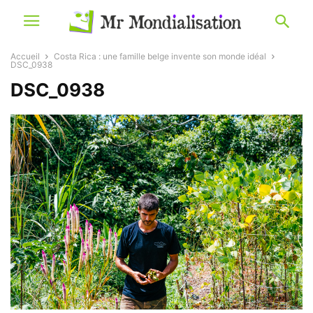
Accueil
Costa Rica : une famille belge invente son monde idéal
DSC_0938
DSC_0938