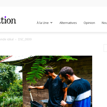
Mr
À la Une
Alternatives
Opinion
Nou
onde idéal
DSC_0939
Mondialisation