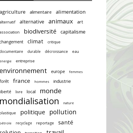
agriculture
alimentation
alimentaire
animaux
alternative
art
alternatif
biodiversité
capitalisme
association
climat
changement
critique
documentaire
durable
décroissance
eau
entreprise
energie
environnement
europe
femmes
france
industrie
forêt
hommes
monde
local
liberté
livre
mondialisation
nature
pollution
politique
plastique
santé
recyclage
reportage
pétrole
travail
solution
transition