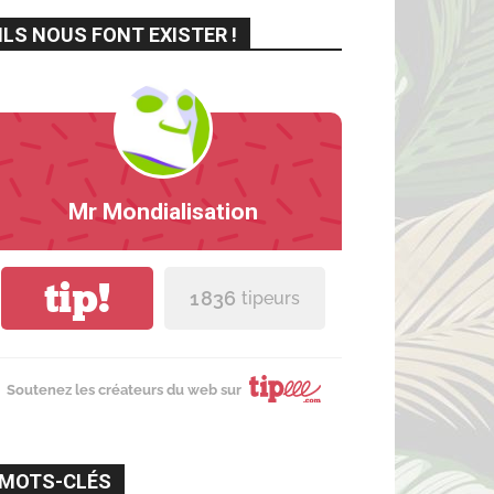
ILS NOUS FONT EXISTER !
Mr Mondialisation
tip!
1 836
tipeurs
Soutenez les créateurs du web sur
MOTS-CLÉS