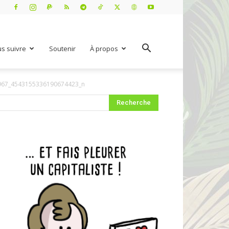
s suivre
Soutenir
À propos
967_4543155336190674423_n