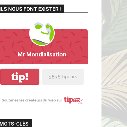
ILS NOUS FONT EXISTER !
Mr Mondialisation
tip!
1 836
tipeurs
Soutenez les créateurs du web sur
MOTS-CLÉS