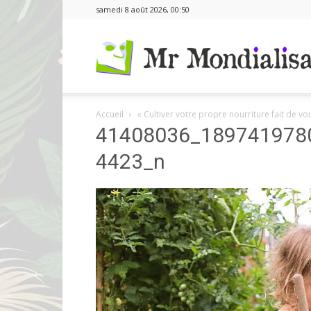
samedi 8 août 2026, 00:50
Accueil
« Cultiver votre propre nourriture fait de vo
41408036_189741978
4423_n