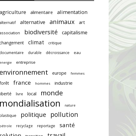
agriculture
alimentation
alimentaire
animaux
alternative
art
alternatif
biodiversité
capitalisme
association
climat
changement
critique
documentaire
durable
décroissance
eau
entreprise
energie
environnement
europe
femmes
france
industrie
forêt
hommes
monde
local
liberté
livre
mondialisation
nature
pollution
politique
plastique
santé
recyclage
reportage
pétrole
travail
solution
transition