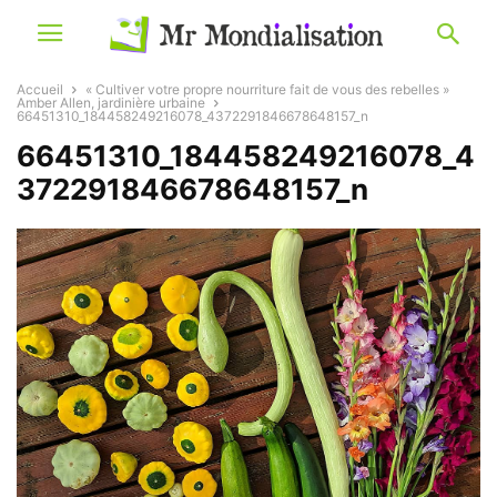
Accueil
« Cultiver votre propre nourriture fait de vous des rebelles »
Amber Allen, jardinière urbaine
66451310_184458249216078_4372291846678648157_n
66451310_184458249216078_4
372291846678648157_n