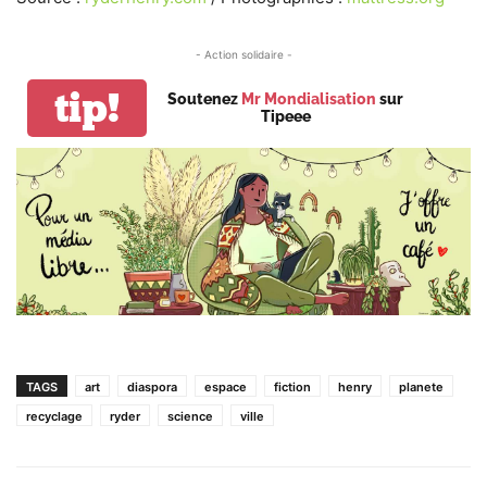
- Action solidaire -
tip!
Soutenez
Mr Mondialisation
sur
Tipeee
TAGS
art
diaspora
espace
fiction
henry
planete
recyclage
ryder
science
ville