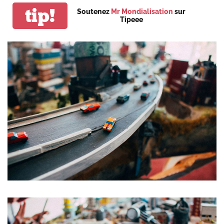
tip!
Soutenez
Mr Mondialisation
sur
Tipeee