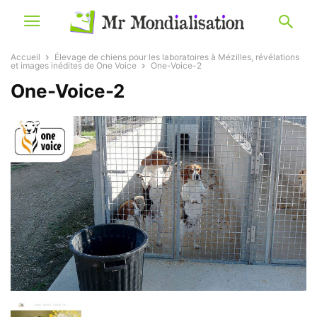
Accueil
Élevage de chiens pour les laboratoires à Mézilles, révélations
et images inédites de One Voice
One-Voice-2
One-Voice-2