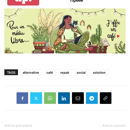
Tipeee
TAGS
alternative
café
repair
social
solution
Article précédent
Article suivant