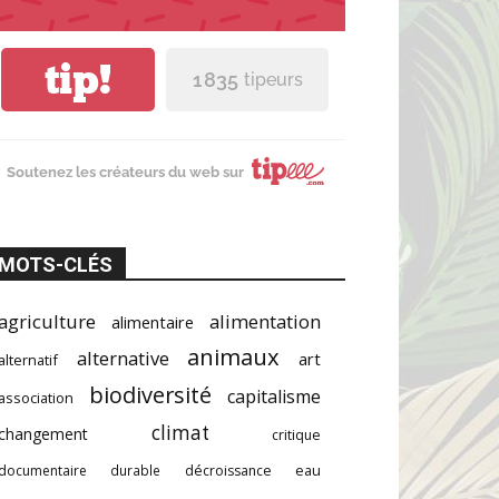
tip!
1 835
tipeurs
Soutenez les créateurs du web sur
MOTS-CLÉS
agriculture
alimentation
alimentaire
animaux
alternative
art
alternatif
biodiversité
capitalisme
association
climat
changement
critique
documentaire
durable
décroissance
eau