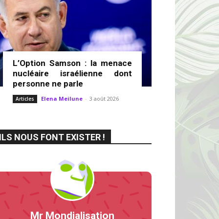
L’Option Samson : la menace
nucléaire israélienne dont
personne ne parle
Elena Meilune
-
3 août 2026
Articles
ILS NOUS FONT EXISTER !
Mr Mondialisation