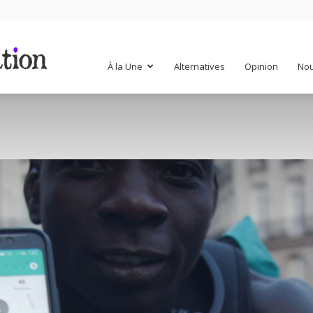
Mr
À la Une
Alternatives
Opinion
Nou
Mondialisation