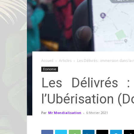
Accueil
Articles
Les Délivrés : immersion dans la 
Economie
Les Délivrés 
l’Ubérisation (
Par
Mr Mondialisation
-
6 février 2021