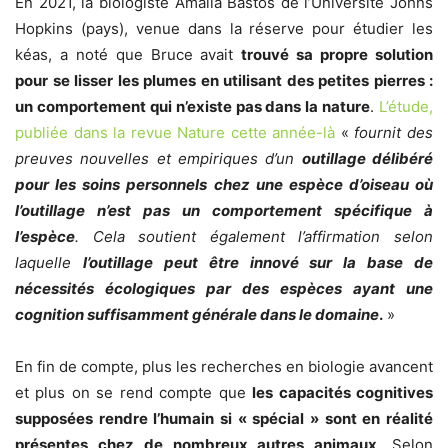
En 2021, la biologiste Amalia Bastos de l’Université Johns
Hopkins (pays), venue dans la réserve pour étudier les
kéas, a noté que Bruce avait
trouvé
sa propre
solution
pour se lisser les plumes en utilisant des petites pierres :
un comportement qui n’existe pas dans la nature
.
L’étude,
publiée dans la revue Nature cette année-là
«
fournit des
preuves nouvelles et empiriques d’un
outillage délibéré
pour les soins personnels chez une espèce d’oiseau où
l’outillage n’est pas un comportement spécifique à
l’espèce
. Cela soutient également l’affirmation selon
laquelle
l’outillage peut être innové sur la base de
nécessités écologiques par des espèces ayant une
cognition suffisamment générale dans le domaine
.
»
En fin de compte, plus les recherches en biologie avancent
et plus on se rend compte que
les capacités cognitives
supposées rendre l’humain si « spécial » sont en réalité
présentes chez de nombreux autres animaux
.
Selon