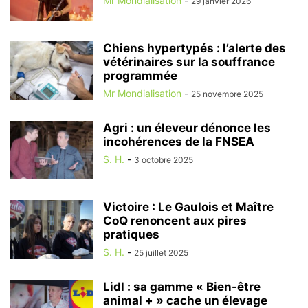
Mr Mondialisation
-
29 janvier 2026
Chiens hypertypés : l’alerte des
vétérinaires sur la souffrance
programmée
Mr Mondialisation
-
25 novembre 2025
Agri : un éleveur dénonce les
incohérences de la FNSEA
S. H.
-
3 octobre 2025
Victoire : Le Gaulois et Maître
CoQ renoncent aux pires
pratiques
S. H.
-
25 juillet 2025
Lidl : sa gamme « Bien-être
animal + » cache un élevage