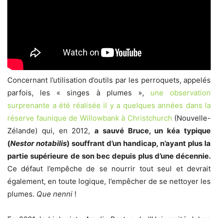
Concernant l’utilisation d’outils par les perroquets, appelés
parfois, les « singes à plumes »,
une observation
surprenante a été réalisée il y a quelques années dans la
réserve faunique de Willowbank à Christchurch
(Nouvelle-
Zélande)
qui, en 2012,
a sauvé Bruce, un kéa typique
(
Nestor notabilis
)
souffrant d’un handicap, n’ayant p
lus la
partie supérieure de son bec depuis plus d’une décennie.
Ce défaut l’empêche de se nourrir tout seul et devrait
également, en toute logique, l’empêcher de se nettoyer
les
plumes
.
Que nenni
!