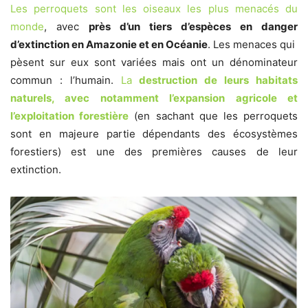
Les perroquets sont les oiseaux les plus menacés du
monde
, avec
p
rès
d’un tiers d’espèces en danger
d’extinction en Amazonie
et en Océanie
. Les menaces qui
pèsent sur eux sont variées mais ont un dénominateur
commun : l’humain.
La
destruction de leurs habitats
naturels, avec notamment l’expansion agricole et
l’exploitation forestière
(en sachant que les perroquets
sont en majeure partie dépendants des écosystèmes
forestiers) est une des premières causes de leur
extinction.