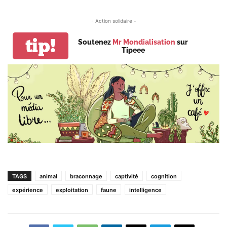
- Action solidaire -
tip!
Soutenez
Mr Mondialisation
sur
Tipeee
TAGS
animal
braconnage
captivité
cognition
expérience
exploitation
faune
intelligence