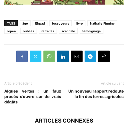
TAGS
âge
Ehpad
fossoyeurs
livre
Nathalie Firminy
orpea
oubliés
retraités
scandale
témoignage
Article précédent
Article suivant
Algues vertes : un faux
Un nouveau rapport redoute
procès s’ouvre sur de vrais
la fin des terres agricoles
dégâts
ARTICLES CONNEXES