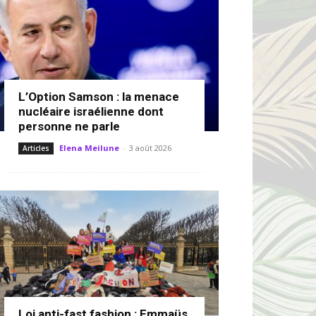
L’Option Samson : la menace
nucléaire israélienne dont
personne ne parle
Elena Meilune
-
3 août 2026
Articles
Loi anti-fast fashion : Emmaüs