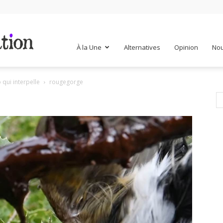
Mr
À la Une
Alternatives
Opinion
Nou
 qui interpelle
rougegorge
Mondialisation