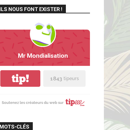
ILS NOUS FONT EXISTER !
Mr Mondialisation
tip!
1 843
tipeurs
Soutenez les créateurs du web sur
MOTS-CLÉS