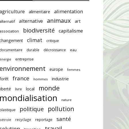
agriculture
alimentation
alimentaire
animaux
alternative
art
alternatif
biodiversité
capitalisme
association
climat
changement
critique
documentaire
durable
décroissance
eau
entreprise
energie
environnement
europe
femmes
france
industrie
forêt
hommes
monde
local
liberté
livre
mondialisation
nature
pollution
politique
plastique
santé
recyclage
reportage
pétrole
travail
solution