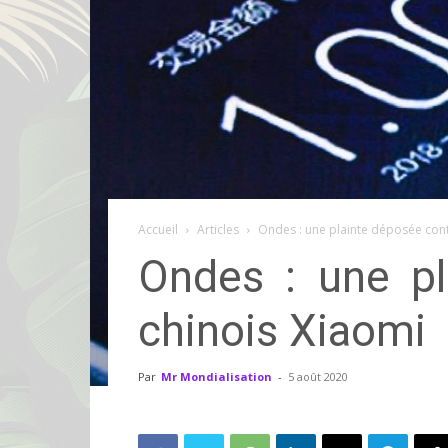
Accueil
Articles
Ondes : une plainte déposée cont
Ondes : une pl
chinois Xiaomi
Par
Mr Mondialisation
-
5 août 2020