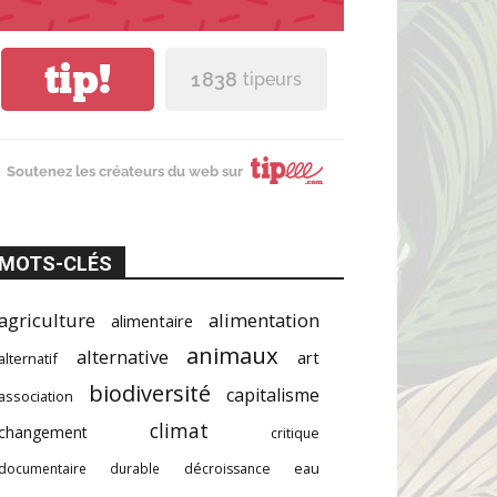
tip!
1 838
tipeurs
Soutenez les créateurs du web sur
MOTS-CLÉS
agriculture
alimentation
alimentaire
animaux
alternative
art
alternatif
biodiversité
capitalisme
association
climat
changement
critique
documentaire
durable
décroissance
eau