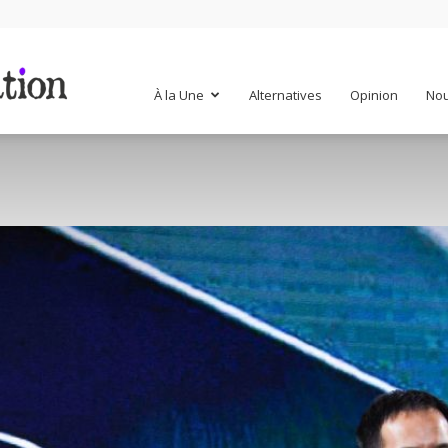
Mr
À la Une
Alternatives
Opinion
Nou
Mondialisation