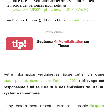
Quand est-ce que vous allez arrêter de désinformer en tendant
le micro à des personnes incompétentes ?
https://t.co/3F94JP00Yr
pic.twitter.com/2PFhzVfmiC
— Florence Dellerie (@FlorenceDell)
September 7, 2022
- Action solidaire -
tip!
Soutenez
Mr Mondialisation
sur
Tipeee
Autre information vertigineuse, issue cette fois d’une
étude publiée dans Nature Food en 2021
: l’élevage est
responsable à lui seul de 80% des émissions de GES du
système alimentaire.
Le système alimentaire actuel étant responsable
du quart