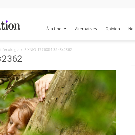
Mr
À la Une
Alternatives
Opinion
Nou
 l’écologie
PIXNIO-1776084-3543x2362
Mondialisation
×2362