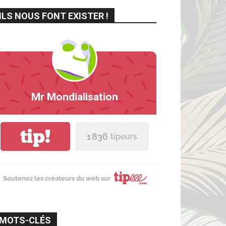
ILS NOUS FONT EXISTER !
Mr Mondialisation
tip!
1 836
tipeurs
Soutenez les créateurs du web sur
MOTS-CLÉS