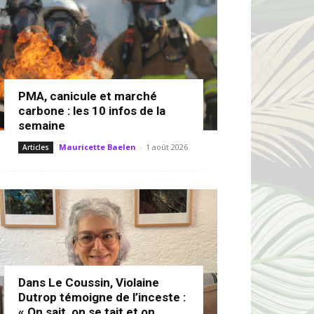
PMA, canicule et marché
carbone : les 10 infos de la
semaine
Mauricette Baelen
-
1 août 2026
Articles
Dans Le Coussin, Violaine
Dutrop témoigne de l’inceste :
« On sait, on se tait et on