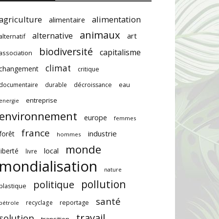
agriculture
alimentation
alimentaire
animaux
alternative
art
alternatif
biodiversité
capitalisme
association
climat
changement
critique
documentaire
durable
décroissance
eau
entreprise
energie
environnement
europe
femmes
france
industrie
forêt
hommes
monde
local
liberté
livre
mondialisation
nature
pollution
politique
plastique
santé
recyclage
reportage
pétrole
travail
solution
transition