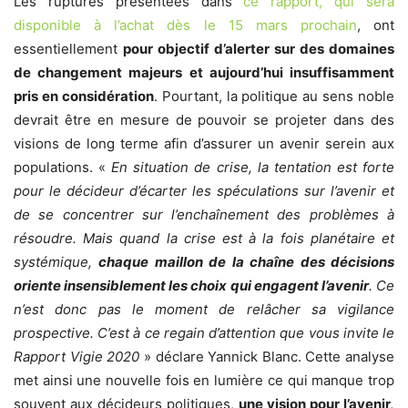
Les ruptures présentées dans
ce rapport, qui sera
disponible à l’achat dès le 15 mars prochain
, ont
essentiellement
pour objectif d’alerter sur des domaines
de chan­gement majeurs et aujourd’hui insuffisamment
pris en considération
. Pourtant, la politique au sens noble
devrait être en mesure de pouvoir se projeter dans des
visions de long terme afin d’assurer un avenir serein aux
populations. «
En situa­tion de crise, la tentation est forte
pour le déci­deur d’écarter les spéculations sur l’avenir et
de se concentrer sur l’enchaînement des problèmes à
résoudre. Mais quand la crise est à la fois plané­taire et
systémique,
chaque maillon de la chaîne des décisions
oriente insensiblement les choix qui engagent l’avenir
. Ce
n’est donc pas le moment de relâcher sa vigilance
prospective. C’est à ce regain d’attention que vous invite le
Rapport Vigie 2020
» déclare Yannick Blanc. Cette analyse
met ainsi une nouvelle fois en lumière ce qui manque trop
souvent aux décideurs politiques,
une vision pour l’avenir,