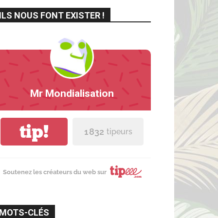
ILS NOUS FONT EXISTER !
Mr Mondialisation
tip!
1 832
tipeurs
Soutenez les créateurs du web sur
MOTS-CLÉS