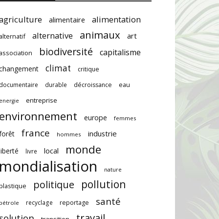
agriculture
alimentation
alimentaire
animaux
alternative
art
alternatif
biodiversité
capitalisme
association
climat
changement
critique
documentaire
durable
décroissance
eau
entreprise
energie
environnement
europe
femmes
france
industrie
forêt
hommes
monde
local
liberté
livre
mondialisation
nature
pollution
politique
plastique
santé
recyclage
reportage
pétrole
travail
solution
transition