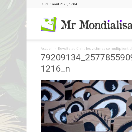
jeudi 6 août 2026, 17:04
Accueil
Révolte au Chili : les victimes se multiplient d
79209134_257785590
1216_n