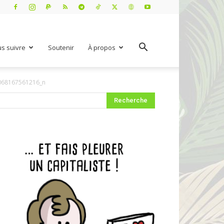
s suivre
Soutenir
À propos
068167561216_n