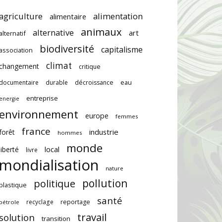
agriculture
alimentation
alimentaire
animaux
alternative
art
alternatif
biodiversité
capitalisme
association
climat
changement
critique
documentaire
durable
décroissance
eau
entreprise
energie
environnement
europe
femmes
france
industrie
forêt
hommes
monde
local
liberté
livre
mondialisation
nature
pollution
politique
plastique
santé
recyclage
reportage
pétrole
travail
solution
transition