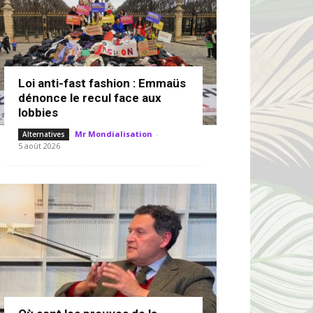
Loi anti-fast fashion : Emmaüs
dénonce le recul face aux
lobbies
Mr Mondialisation
-
Alternatives
5 août 2026