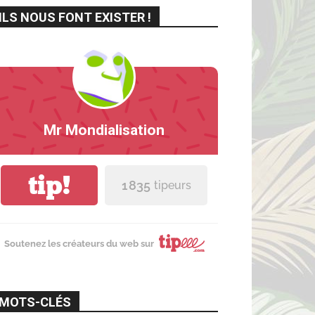
ILS NOUS FONT EXISTER !
Mr Mondialisation
tip!
1 835
tipeurs
Soutenez les créateurs du web sur
MOTS-CLÉS