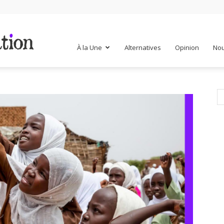
Mr
À la Une
Alternatives
Opinion
Nou
Mondialisation