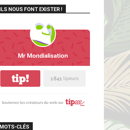
ILS NOUS FONT EXISTER !
Mr Mondialisation
tip!
1 841
tipeurs
Soutenez les créateurs du web sur
MOTS-CLÉS