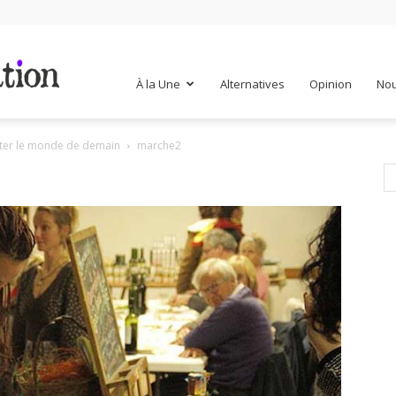
Mr
À la Une
Alternatives
Opinion
Nou
ter le monde de demain
marche2
Mondialisation