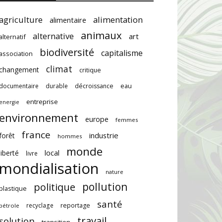
agriculture
alimentation
alimentaire
animaux
alternative
art
alternatif
biodiversité
capitalisme
association
climat
changement
critique
documentaire
durable
décroissance
eau
entreprise
energie
environnement
europe
femmes
france
industrie
forêt
hommes
monde
local
liberté
livre
mondialisation
nature
pollution
politique
plastique
santé
recyclage
reportage
pétrole
travail
solution
transition