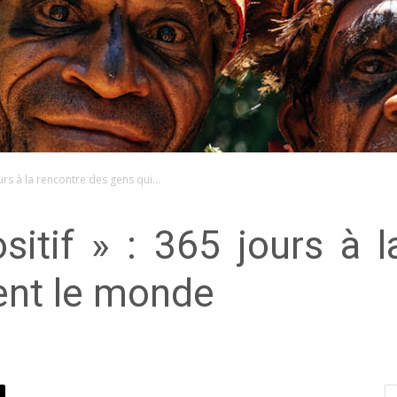
rs à la rencontre des gens qui...
itif » : 365 jours à l
ent le monde