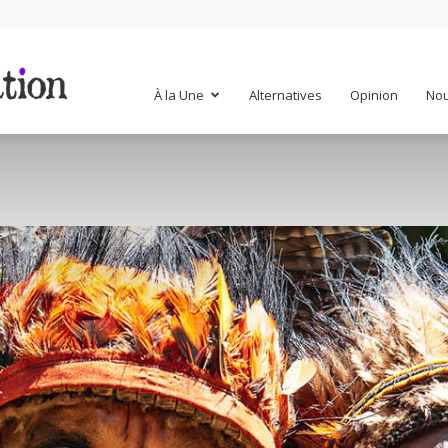
Mr
À la Une
Alternatives
Opinion
Nou
Mondialisation