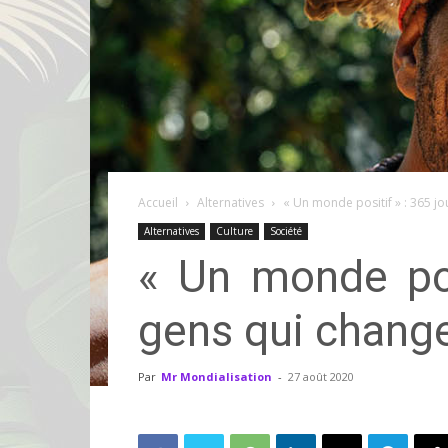
Accueil
Alternatives
« Un monde positif » : 365 jou
Alternatives
Culture
Société
« Un monde pos
gens qui chang
Par
Mr Mondialisation
-
27 août 2020