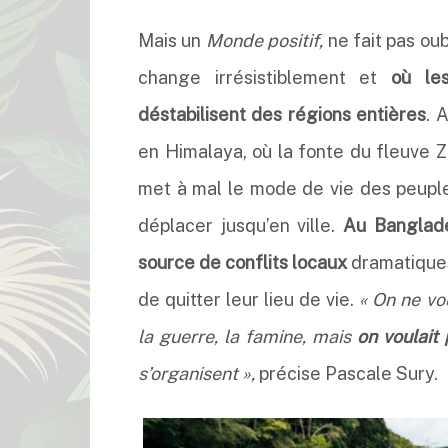
Mais un
Monde positif,
ne fait pas ou
change irrésistiblement et
où le
déstabilisent des régions entières
. 
en Himalaya, où la fonte du fleuve 
met à mal le mode de vie des peuples
déplacer jusqu’en ville.
Au Banglade
source de conflits locaux
dramatiques
de quitter leur lieu de vie.
« On ne vo
la guerre, la famine, mais
on voulait 
s’organisent »,
précise Pascale Sury.