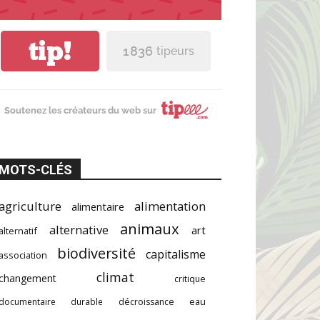
tip!
1 836
tipeurs
Soutenez les créateurs du web sur
MOTS-CLÉS
agriculture
alimentation
alimentaire
animaux
alternative
art
alternatif
biodiversité
capitalisme
association
climat
changement
critique
documentaire
durable
décroissance
eau