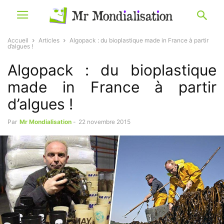
Accueil
Articles
Algopack : du bioplastique made in France à partir
d’algues !
Algopack : du bioplastique
made in France à partir
d’algues !
Par
Mr Mondialisation
-
22 novembre 2015