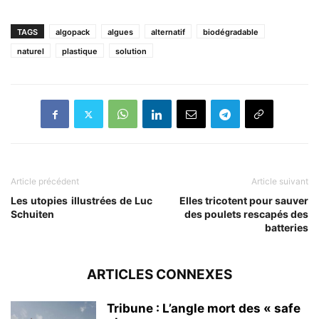
TAGS
algopack
algues
alternatif
biodégradable
naturel
plastique
solution
Article précédent
Article suivant
Les utopies illustrées de Luc
Elles tricotent pour sauver
Schuiten
des poulets rescapés des
batteries
ARTICLES CONNEXES
Tribune : L’angle mort des « safe