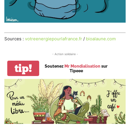
Sources :
votreenergiepourlafrance.fr
/
bioalaune.com
- Action solidaire -
tip!
Soutenez
Mr Mondialisation
sur
Tipeee