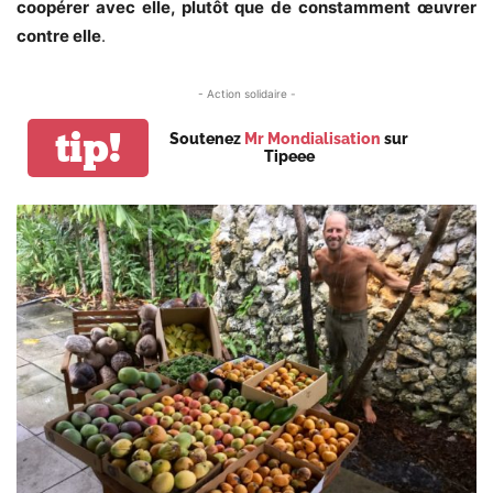
coopérer avec elle, plutôt que de constamment œuvrer
contre elle
.
- Action solidaire -
tip!
Soutenez
Mr Mondialisation
sur
Tipeee