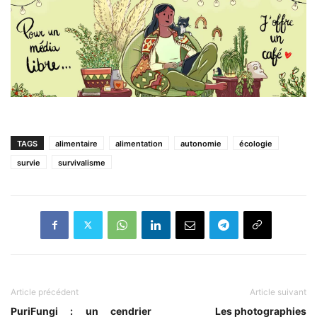
TAGS
alimentaire
alimentation
autonomie
écologie
survie
survivalisme
Article précédent
Article suivant
PuriFungi : un cendrier
Les photographies