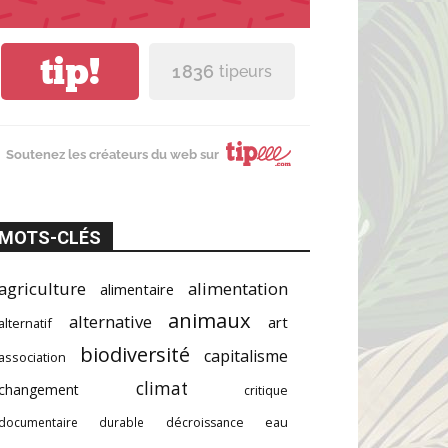
tip!
1 836
tipeurs
Soutenez les créateurs du web sur
MOTS-CLÉS
agriculture
alimentation
alimentaire
animaux
alternative
art
alternatif
biodiversité
capitalisme
association
climat
changement
critique
documentaire
durable
décroissance
eau