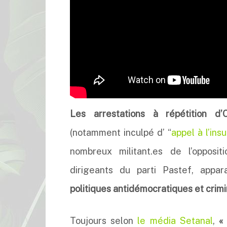
Les
arrestations à répétition 
(notamment inculpé d’ “
appel à l’ins
nombreux militant.es de l’opposit
dirigeants du parti Pastef, app
politiques antidémocratiques et crimi
Toujours selon
le média Setanal
,