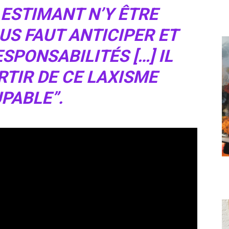
 ESTIMANT N’Y ÊTRE
OUS FAUT ANTICIPER ET
SPONSABILITÉS […] IL
RTIR DE CE LAXISME
PABLE”.