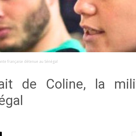
itante française détenue au Sénégal
it de Coline, la mili
égal