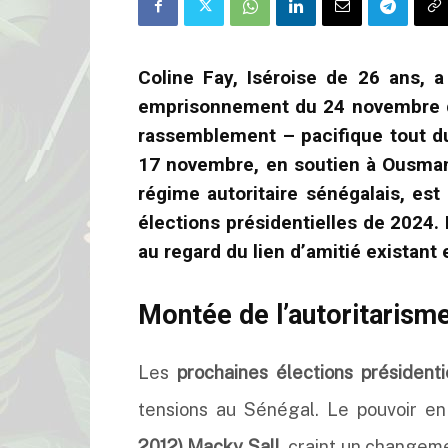
Coline Fay, Iséroise de 26 ans, 
emprisonnement du 24 novembre der
rassemblement – pacifique tout d
17 novembre, en soutien à Ousman
régime autoritaire sénégalais, es
élections préside
ntielles de
2024. E
au regard du lien d’amitié existant e
Montée de l’autoritarism
Les
prochaines élections président
tensions au Sénégal. Le pouvoir en
2012) Macky Sall,
craint un changemen