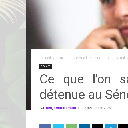
Accueil
Articles
Ce que l’on sait de Coline, la mil
Société
Ce que l’on sa
détenue au Sén
Par
Benjamin Remtoula
-
2 décembre 2023