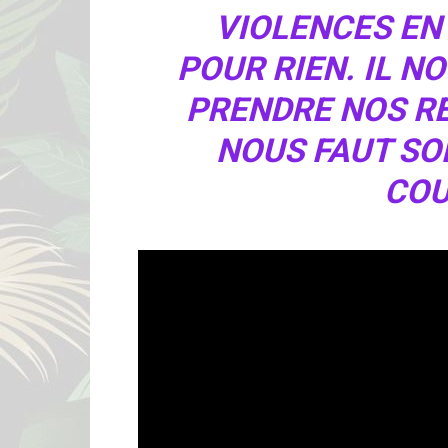
VIOLENCES EN
POUR RIEN. IL N
PRENDRE NOS RE
NOUS FAUT SO
COU