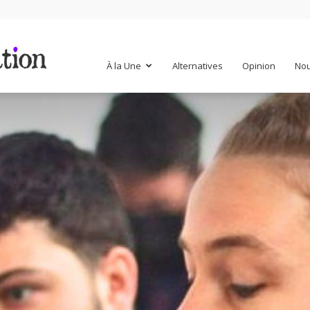
Mr
À la Une
Alternatives
Opinion
Nou
Mondialisation