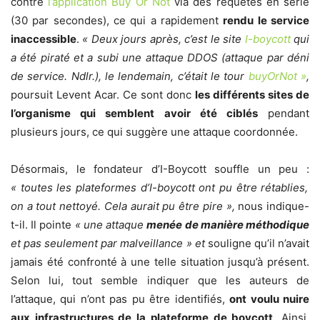
contre
l’application Buy Or Not
via des requêtes en série
(30 par secondes), ce qui a rapidement
rendu le service
inaccessible
.
« Deux jours après, c’est le site
I-boycott
qui
a été piraté et a subi une attaque DDOS (attaque par déni
de service. Ndlr.), le lendemain, c’était le tour
buyOrNot »
,
poursuit Levent Acar. Ce sont donc
les différents sites de
l’organisme qui semblent avoir été ciblés
pendant
plusieurs jours, ce qui suggère une attaque coordonnée.
Désormais, le fondateur d’I-Boycott souffle un peu :
« toutes les plateformes d’I-boycott ont pu être rétablies,
on a tout nettoyé. Cela aurait pu être pire »,
nous indique-
t-il. Il pointe
« une attaque
menée de manière méthodique
et pas seulement par malveillance » et
souligne qu’il n’avait
jamais été confronté à une telle situation jusqu’à présent.
Selon lui, tout semble indiquer que les auteurs de
l’attaque, qui n’ont pas pu être identifiés,
ont voulu nuire
aux infrastructures de la plateforme de boycott
. Ainsi,