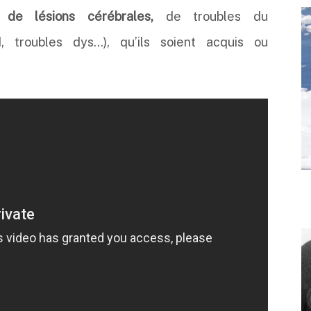
de lésions cérébrales,
de troubles du
 troubles dys…), qu’ils soient acquis ou