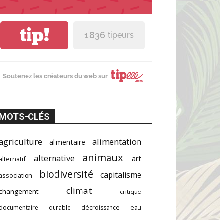
tip!
1 836
tipeurs
Soutenez les créateurs du web sur
MOTS-CLÉS
agriculture
alimentation
alimentaire
animaux
alternative
art
alternatif
biodiversité
capitalisme
association
climat
changement
critique
documentaire
durable
décroissance
eau