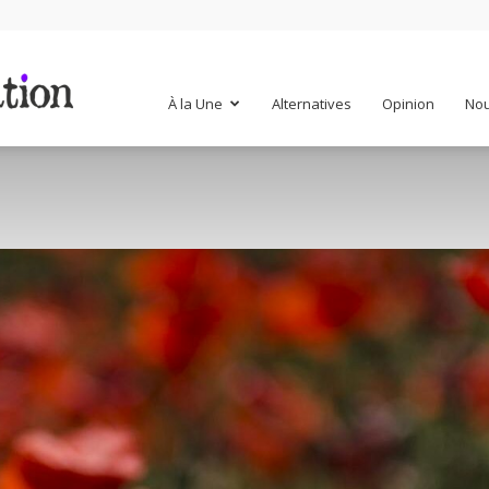
Mr
À la Une
Alternatives
Opinion
Nou
Mondialisation