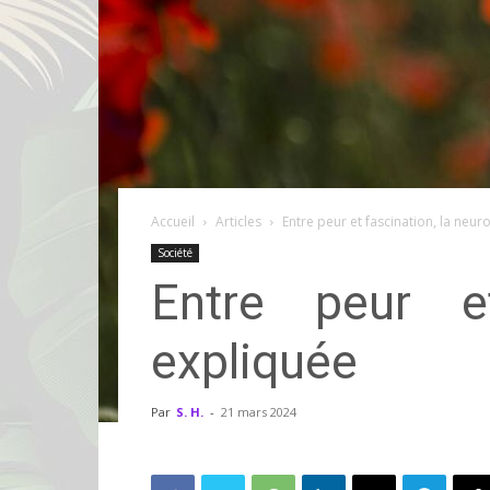
Accueil
Articles
Entre peur et fascination, la neu
Société
Entre peur et
expliquée
Par
S. H.
-
21 mars 2024