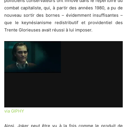
politiciens conservateurs ont innové dans le répertoire du
combat capitaliste, qui, à partir des années 1980, a pu de
nouveau sortir des bornes – évidemment insuffisantes –
que le keynésianisme redistributif et providentiel des
Trente Glorieuses avait réussi à lui imposer.
via GIPHY
Ainsi,
Joker
peut être vu à la fois comme le produit de