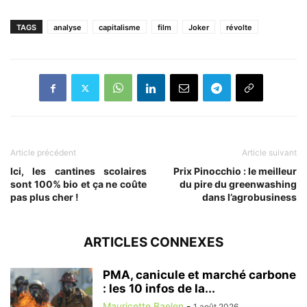
TAGS
analyse
capitalisme
film
Joker
révolte
Article précédent
Article suivant
Ici, les cantines scolaires
Prix Pinocchio : le meilleur
sont 100% bio et ça ne coûte
du pire du greenwashing
pas plus cher !
dans l’agrobusiness
ARTICLES CONNEXES
PMA, canicule et marché carbone
: les 10 infos de la...
Mauricette Baelen
-
1 août 2026