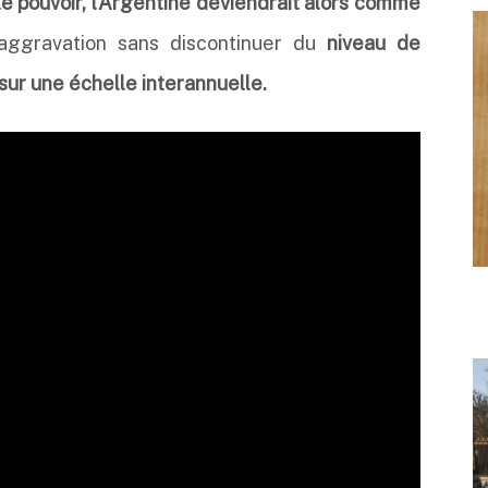
 le pouvoir, l’Argentine deviendrait alors comme
aggravation sans discontinuer du
niveau de
 sur une échelle interannuelle.