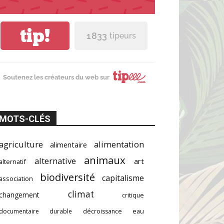
tip!
1 833
tipeurs
Soutenez les créateurs du web sur
MOTS-CLÉS
agriculture
alimentation
alimentaire
animaux
alternative
art
alternatif
biodiversité
capitalisme
association
climat
changement
critique
documentaire
durable
décroissance
eau