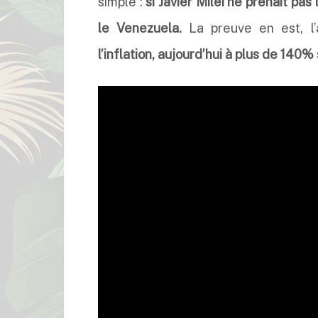
simple :
si Javier Milei ne prenait pas
le Venezuela.
La preuve en est, l’
l’inflation, aujourd’hui à plus de 140%