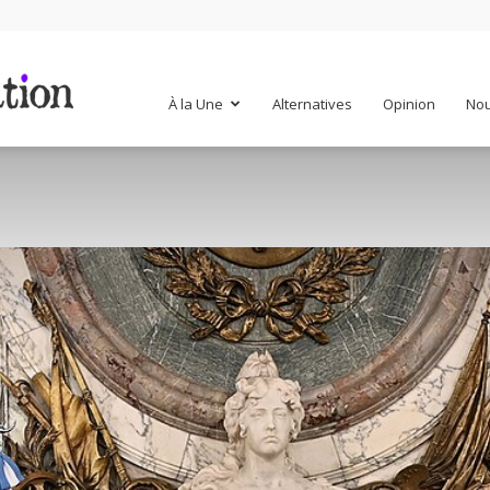
Mr
À la Une
Alternatives
Opinion
Nou
Mondialisation