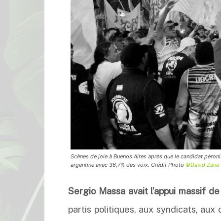
Scènes de joie à Buenos Aires après que le candidat péronis
argentine avec 36,7% des voix. Crédit Photo
©David Zana
Sergio Massa avait l’appui massif de 
partis politiques, aux syndicats, aux 