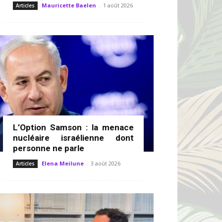
Mauricette Baelen
-
1 août 2026
Articles
L’Option Samson : la menace
nucléaire israélienne dont
personne ne parle
Elena Meilune
-
3 août 2026
Articles