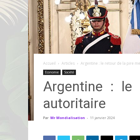
Accueil
Articles
Argentine : le retour de la pire me
Economie
Société
Argentine : le
autoritaire
Par
Mr Mondialisation
-
11 janvier 2024