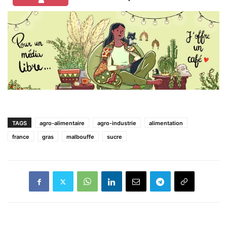
TAGS
agro-alimentaire
agro-industrie
alimentation
france
gras
malbouffe
sucre