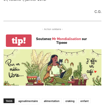
C.G.
- Action solidaire -
tip!
Soutenez
Mr Mondialisation
sur
Tipeee
TAGS
agroalimentaire
alimentation
craking
enfant