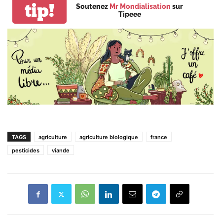
tip!
Soutenez
Mr Mondialisation
sur
Tipeee
TAGS
agriculture
agriculture biologique
france
pesticides
viande