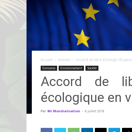
Accueil
Articles
Accord de libre échange UE-Japon
Economie
Environnement
Société
Accord de li
écologique en 
Par
Mr Mondialisation
-
8 juillet 2018