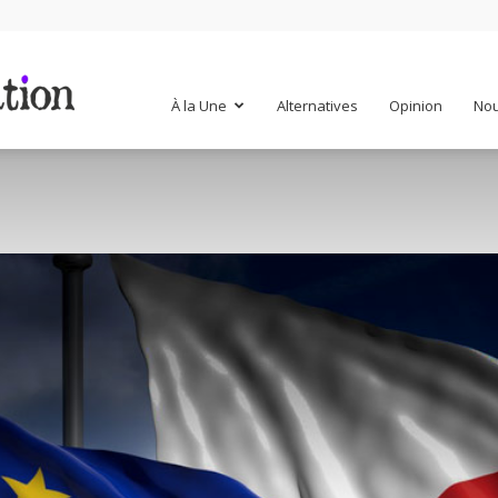
Mr
À la Une
Alternatives
Opinion
Nou
Mondialisation