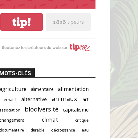
tip!
1 826
tipeurs
Soutenez les créateurs du web sur
MOTS-CLÉS
agriculture
alimentation
alimentaire
animaux
alternative
art
alternatif
biodiversité
capitalisme
association
climat
changement
critique
documentaire
durable
décroissance
eau