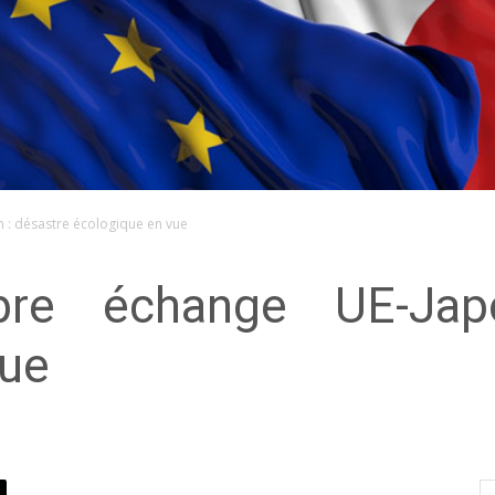
 : désastre écologique en vue
bre échange UE-Jap
vue