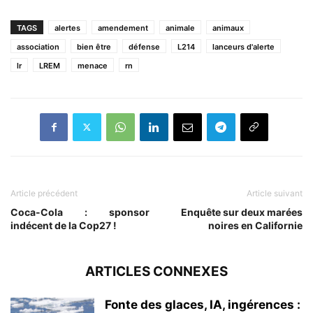
TAGS
alertes
amendement
animale
animaux
association
bien être
défense
L214
lanceurs d'alerte
lr
LREM
menace
rn
Article précédent
Article suivant
Coca-Cola : sponsor
Enquête sur deux marées
indécent de la Cop27 !
noires en Californie
ARTICLES CONNEXES
Fonte des glaces, IA, ingérences :