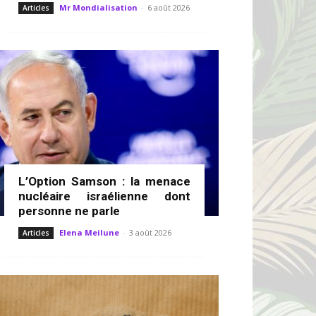
Mr Mondialisation
-
6 août 2026
Articles
L’Option Samson : la menace
nucléaire israélienne dont
personne ne parle
Elena Meilune
-
3 août 2026
Articles