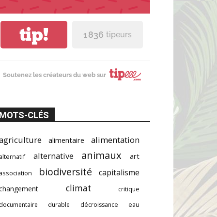
tip!
1 836
tipeurs
Soutenez les créateurs du web sur
MOTS-CLÉS
agriculture
alimentation
alimentaire
animaux
alternative
art
alternatif
biodiversité
capitalisme
association
climat
changement
critique
documentaire
durable
décroissance
eau