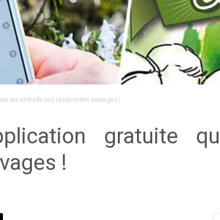
uite qui embellit vos randonnées sauvages !
pplication gratuite q
vages !