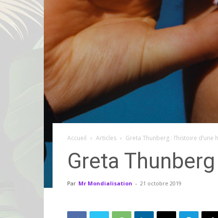
Accueil
Articles
Greta Thunberg : l’histoire d’une h
Greta Thunberg :
Par
Mr Mondialisation
-
21 octobre 2019