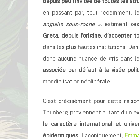
depuis peu l’invitée de toutes les s
en passant par, tout récemment, l
anguille sous-roche »,
estiment ses
Greta, depuis l’origine, d’accepter t
dans les plus hautes institutions. Da
donc aucune nuance de gris dans les
associée par défaut à la visée poli
mondialisation néolibérale.
C’est précisément pour cette raison
Thunberg proviennent autant d’un ex
le caractère international et univ
épidermiques
. Laconiquement,
Emma