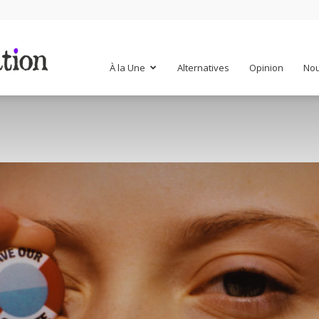
Mr
À la Une
Alternatives
Opinion
Nou
Mondialisation