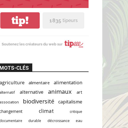
tip!
1 835
tipeurs
Soutenez les créateurs du web sur
MOTS-CLÉS
agriculture
alimentation
alimentaire
animaux
alternative
art
alternatif
biodiversité
capitalisme
association
climat
changement
critique
documentaire
durable
décroissance
eau