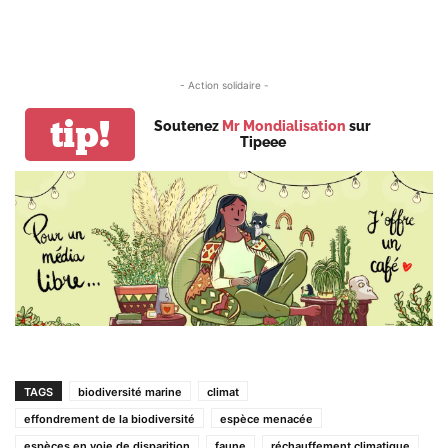
- Action solidaire -
tip!
Soutenez
Mr Mondialisation
sur
Tipeee
TAGS
biodiversité marine
climat
effondrement de la biodiversité
espèce menacée
espèces en voie de disparition
faune
réchauffement climatique