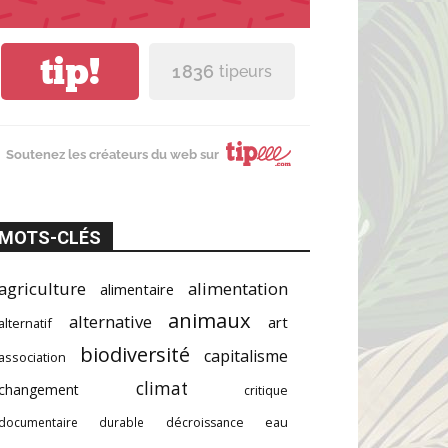
tip!
1 836
tipeurs
Soutenez les créateurs du web sur
MOTS-CLÉS
agriculture
alimentation
alimentaire
animaux
alternative
art
alternatif
biodiversité
capitalisme
association
climat
changement
critique
documentaire
durable
décroissance
eau