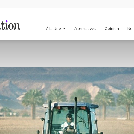
Mr
À la Une
Alternatives
Opinion
Nou
Mondialisation