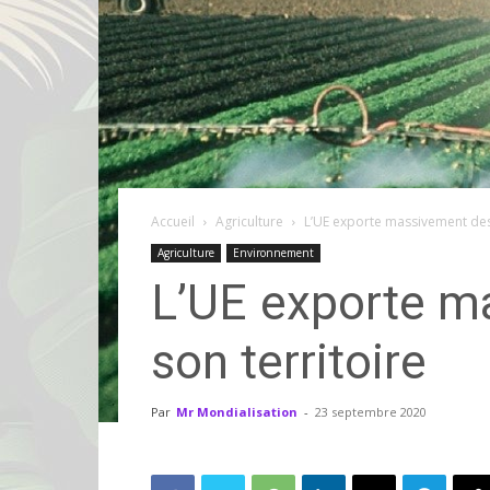
Accueil
Agriculture
L’UE exporte massivement des p
Agriculture
Environnement
L’UE exporte ma
son territoire
Par
Mr Mondialisation
-
23 septembre 2020