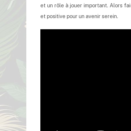
et un rôle à jouer important. Alors fa
et positive pour un avenir serein.