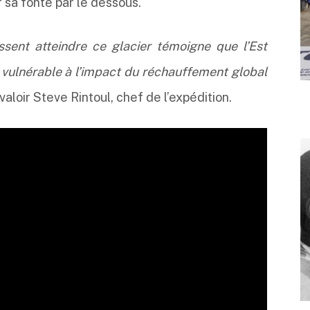
r sa fonte par le dessous.
sent atteindre ce glacier témoigne que l’Est
 vulnérable à l’impact du réchauffement global
 valoir Steve Rintoul, chef de l’expédition.