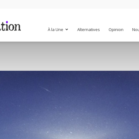
Mr
À la Une
Alternatives
Opinion
Nou
Mondialisation