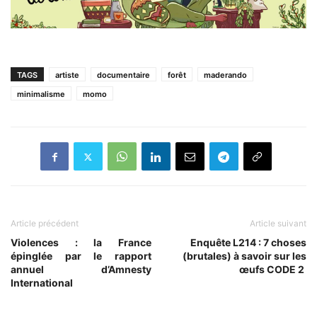
TAGS
artiste
documentaire
forêt
maderando
minimalisme
momo
Article précédent
Article suivant
Violences : la France
Enquête L214 : 7 choses
épinglée par le rapport
(brutales) à savoir sur les
annuel d’Amnesty
œufs CODE 2
International