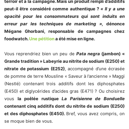
terroir et à la campagne. Mais un produit rempli d’additifs
peut-il être considéré comme authentique ?
« Il y a une
opacité pour les consommateurs qui sont induits en
erreur par les techniques de marketing »,
dénonce
Mégane Ghorbani, responsable de campagnes chez
foodwatch.
Une pétition
a été mise en ligne.
Vous reprendriez bien un peu de
Pata negra
(jambon) «
Grande tradition » Labeyrie au nitrite de sodium (E250) et
nitrate de potassium (E252)
, accompagné d’une écrasée
de pomme de terre Mousline « Saveur à l’ancienne » Maggi
(Nestlé) contenant trois additifs dont les diphosphates
(E450) et diglycérides d’acides gras (E471) ? Ou choisirez
vous
la poêlée rustique
La Parisienne de Bonduelle
contenant cinq additifs dont du nitrite de sodium (E250)
et des diphosphates (E450).
Bref, vous avez compris, on
se moque bien de vous.