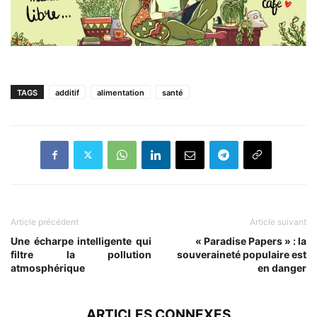
TAGS
additif
alimentation
santé
Article précédent
Article suivant
Une écharpe intelligente qui
« Paradise Papers » : la
filtre la pollution
souveraineté populaire est
atmosphérique
en danger
ARTICLES CONNEXES