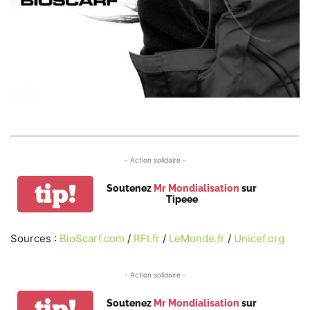
- Action solidaire -
tip!
Soutenez
Mr Mondialisation
sur
Tipeee
Sources :
BioScarf.com
/
RFI.fr
/
LeMonde.fr
/
Unicef.org
- Action solidaire -
tip!
Soutenez
Mr Mondialisation
sur