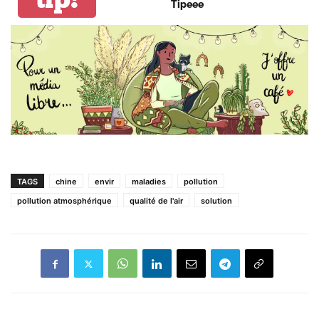
Tipeee
TAGS
chine
envir
maladies
pollution
pollution atmosphérique
qualité de l'air
solution