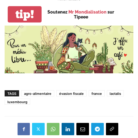
tip!
Soutenez
Mr Mondialisation
sur
Tipeee
TAGS
agro-alimentaire
évasion fiscale
france
lactalis
luxembourg