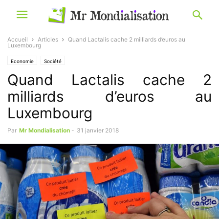
Accueil
Articles
Quand Lactalis cache 2 milliards d’euros au
Luxembourg
Economie
Société
Quand Lactalis cache 2
milliards d’euros au
Luxembourg
Par
Mr Mondialisation
-
31 janvier 2018