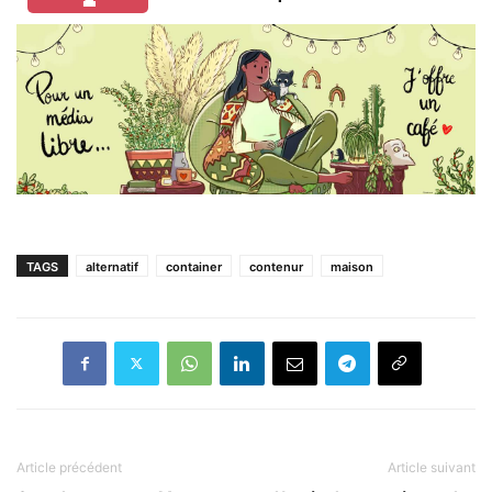
TAGS
alternatif
container
contenur
maison
Article précédent
Article suivant