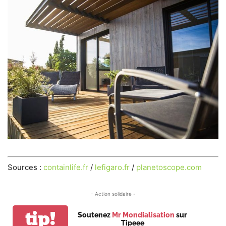
Sources :
containlife.fr
/
lefigaro.fr
/
planetoscope.com
- Action solidaire -
tip!
Soutenez
Mr Mondialisation
sur
Tipeee