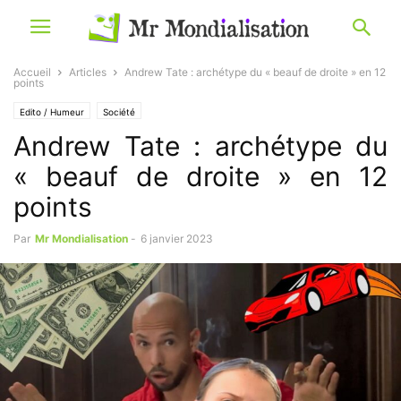
Accueil
Articles
Andrew Tate : archétype du « beauf de droite » en 12
points
Edito / Humeur
Société
Andrew Tate : archétype du
« beauf de droite » en 12
points
Par
Mr Mondialisation
-
6 janvier 2023