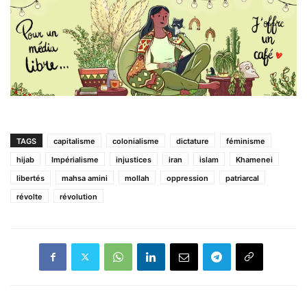
TAGS
capitalisme
colonialisme
dictature
féminisme
hijab
Impérialisme
injustices
iran
islam
Khamenei
libertés
mahsa amini
mollah
oppression
patriarcal
révolte
révolution