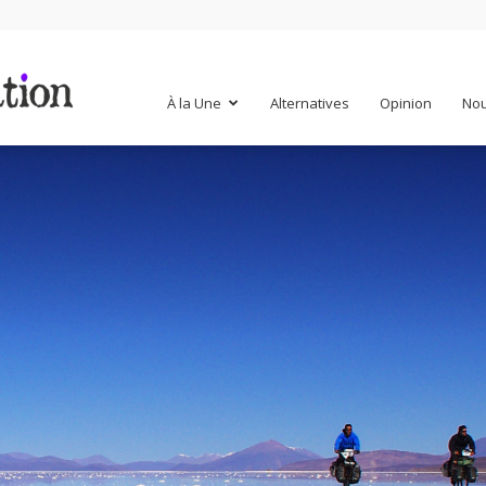
Mr
À la Une
Alternatives
Opinion
Nou
Mondialisation