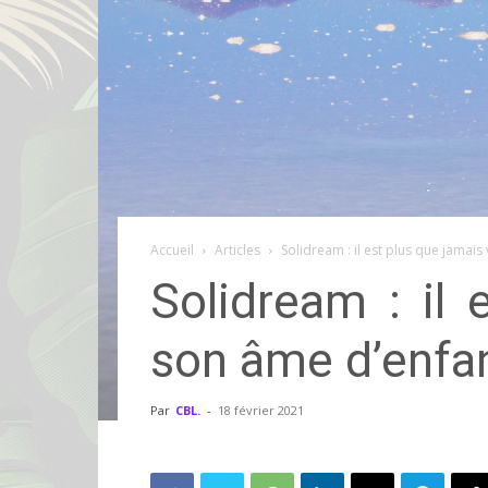
Accueil
Articles
Solidream : il est plus que jamais
Solidream : il 
son âme d’enfa
Par
CBL.
-
18 février 2021