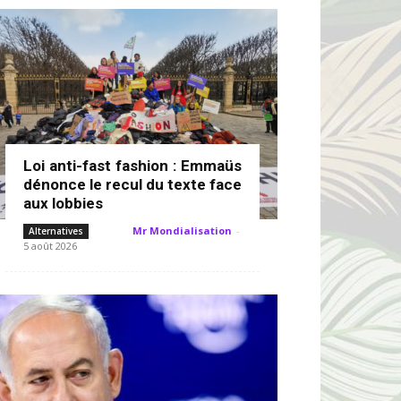
Loi anti-fast fashion : Emmaüs
dénonce le recul du texte face
aux lobbies
Mr Mondialisation
-
Alternatives
5 août 2026