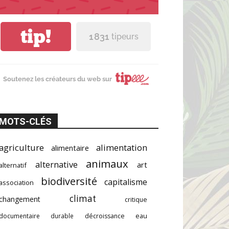
tip!
1 831
tipeurs
Soutenez les créateurs du web sur
MOTS-CLÉS
agriculture
alimentation
alimentaire
animaux
alternative
art
alternatif
biodiversité
capitalisme
association
climat
changement
critique
documentaire
durable
décroissance
eau