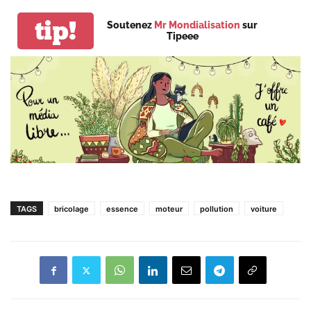
tip!
Soutenez
Mr Mondialisation
sur
Tipeee
TAGS
bricolage
essence
moteur
pollution
voiture