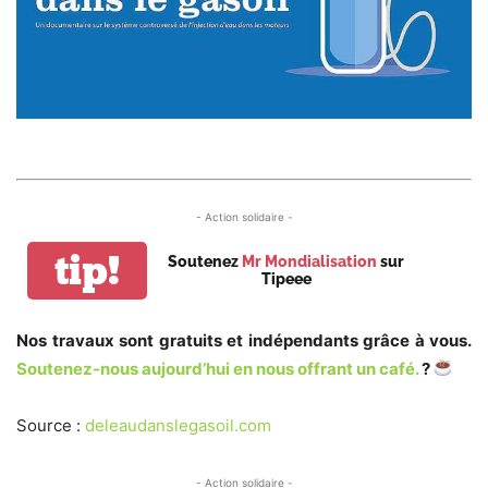
- Action solidaire -
tip!
Soutenez
Mr Mondialisation
sur
Tipeee
Nos travaux sont gratuits et indépendants grâce à vous.
Soutenez-nous aujourd’hui en nous offrant un café.
?
Source :
deleaudanslegasoil.com
- Action solidaire -