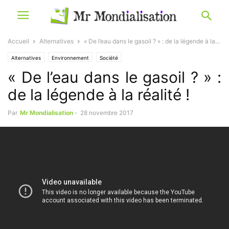
Accueil
Alternatives
« De l’eau dans le gasoil ? » : de la légende à la...
Alternatives
Environnement
Société
« De l’eau dans le gasoil ? » :
de la légende à la réalité !
Par
Mr Mondialisation
-
28 novembre 2017