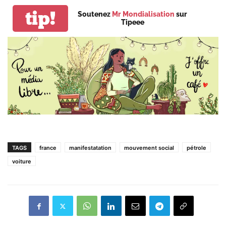
tip!
Soutenez
Mr Mondialisation
sur
Tipeee
TAGS
france
manifestatation
mouvement social
pétrole
voiture