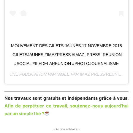
MOUVEMENT DES GILETS JAUNES 17 NOVEMBRE 2018
.GILETSJAUNES #IMAZPRESS #IMAZ_PRESS_REUNION
#SOCIAL #ILEDELAREUNION #PHOTOJOURNALISME
UNE PUBLICATION PARTAGÉE PAR
IMAZ PRESS RÉUNION
(@I
Nos travaux sont gratuits et indépendants grâce à vous.
Afin de perpétuer ce travail,
soutenez-nous aujourd’hui
par un simple thé ?
- Action solidaire -