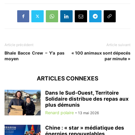
Article précédent
Article suivant
Bhale Bacce Crew – Y’a pas
« 100 animaux sont dépecés
moyen
par minute »
ARTICLES CONNEXES
Dans le Sud-Ouest, Territoire
Solidaire distribue des repas aux
plus démunis
Renard polaire
-
13 mai 2026
Chine : « star » médiatique des
énergies renouvelables