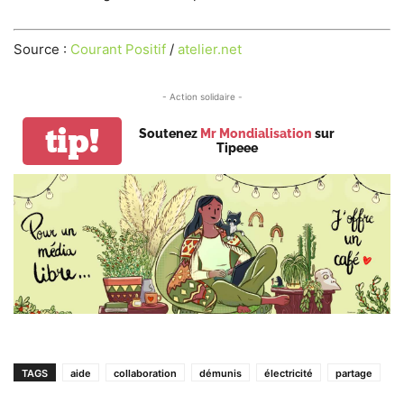
Source :
Courant Positif
/
atelier.net
- Action solidaire -
tip!
Soutenez
Mr Mondialisation
sur
Tipeee
TAGS
aide
collaboration
démunis
électricité
partage